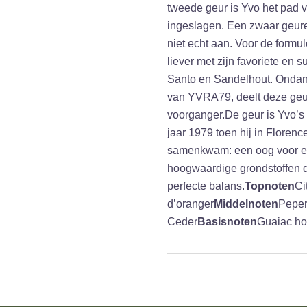
tweede geur is Yvo het pad 
ingeslagen. Een zwaar geure
niet echt aan. Voor de formu
liever met zijn favoriete en s
Santo en Sandelhout. Ondank
van YVRA79, deelt deze geur 
voorganger.
De geur is Yvo’s
jaar 1979 toen hij in Floren
samenkwam: een oog voor el
hoogwaardige grondstoffen d
perfecte balans.
Topnoten
Ci
d’oranger
Middelnoten
Peper
Ceder
Basisnoten
Guaiac hou