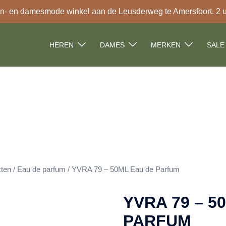
- en damesmode winkel aan de Leusderweg te Amersfoort. 2 uur
HEREN
DAMES
MERKEN
SALE
cten
/
Eau de parfum
/ YVRA 79 – 50ML Eau de Parfum
YVRA 79 – 5
PARFUM