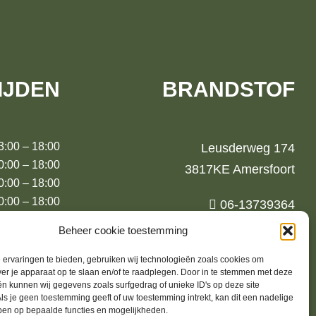
IJDEN
BRANDSTOF
00 – 18:00
Leusderweg 174
00 – 18:00
3817KE Amersfoort
00 – 18:00
:00 – 18:00
06-13739364
00 – 18:00
jurrien@brandstoffashion.nl
Beheer cookie toestemming
00 – 17:00
00 (m.u.v.
ervaringen te bieden, gebruiken wij technologieën zoals cookies om
ver je apparaat op te slaan en/of te raadplegen. Door in te stemmen met deze
augustus)
n kunnen wij gegevens zoals surfgedrag of unieke ID's op deze site
ls je geen toestemming geeft of uw toestemming intrekt, kan dit een nadelige
ben op bepaalde functies en mogelijkheden.