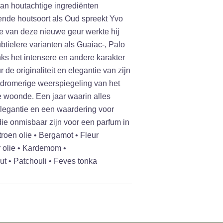
van houtachtige ingrediënten
nde houtsoort als Oud spreekt Yvo
le van deze nieuwe geur werkte hij
ubtielere varianten als Guaiac-, Palo
s het intensere en andere karakter
de originaliteit en elegantie van zijn
 dromerige weerspiegeling van het
ce woonde. Een jaar waarin alles
egantie en een waardering voor
ie onmisbaar zijn voor een parfum in
troen olie • Bergamot • Fleur
 olie • Kardemom •
t • Patchouli • Feves tonka