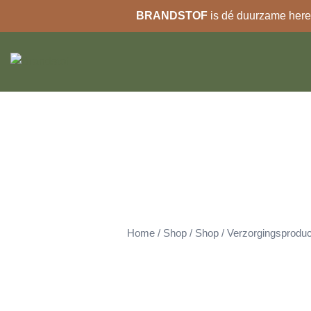
BRANDSTOF
is dé duurzame heren
Ga
naar
de
inhoud
Home
/
Shop
/
Shop
/
Verzorgingsprodu