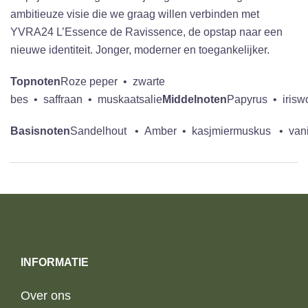
ambitieuze visie die we graag willen verbinden met
YVRA24 L’Essence de Ravissence, de opstap naar een
nieuwe identiteit. Jonger, moderner en toegankelijker.
Topnoten
Roze peper • zwarte
bes • saffraan • muskaatsalie
Middelnoten
Papyrus • irisw
Basisnoten
Sandelhout • Amber • kasjmiermuskus • vanil
INFORMATIE
Over ons