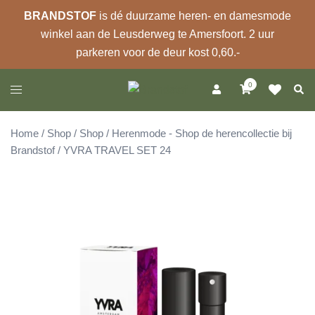
BRANDSTOF
is dé duurzame heren- en damesmode
winkel aan de Leusderweg te Amersfoort. 2 uur
parkeren voor de deur kost 0,60.-
Ga
0
Zoek
Toggle
naar
menu
de
inhoud
Home
/
Shop
/
Shop
/
Herenmode - Shop de herencollectie bij
Brandstof
/ YVRA TRAVEL SET 24