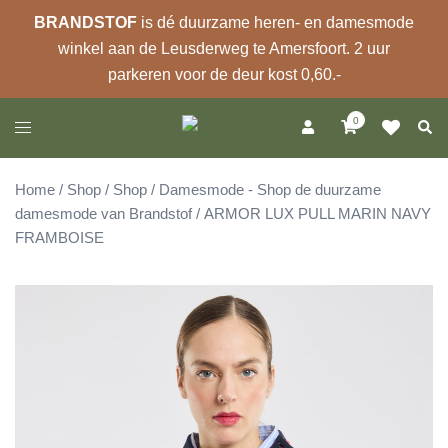
BRANDSTOF
is dé duurzame heren- en damesmode
winkel aan de Leusderweg te Amersfoort. 2 uur
parkeren voor de deur kost 0,60.-
Ga
0
Zoek
Toggle
naar
menu
de
inhoud
Home
/
Shop
/
Shop
/
Damesmode - Shop de duurzame
damesmode van Brandstof
/ ARMOR LUX PULL MARIN NAVY
FRAMBOISE